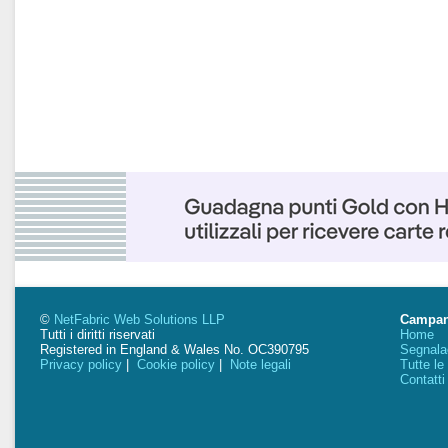
©
NetFabric Web Solutions LLP
Campan
Tutti i diritti riservati
Home
Registered in England & Wales No. OC390795
Segnala
Privacy policy
|
Cookie policy
|
Note legali
Tutte l
Contatti