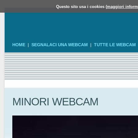
Questo sito usa i cookies (
maggiori inform
HOME
|
SEGNALACI UNA WEBCAM
|
TUTTE LE WEBCAM
MINORI WEBCAM